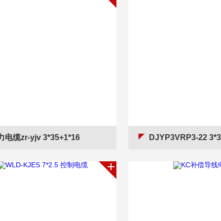
电缆zr-yjv 3*35+1*16
DJYP3VRP3-22 3*3*1