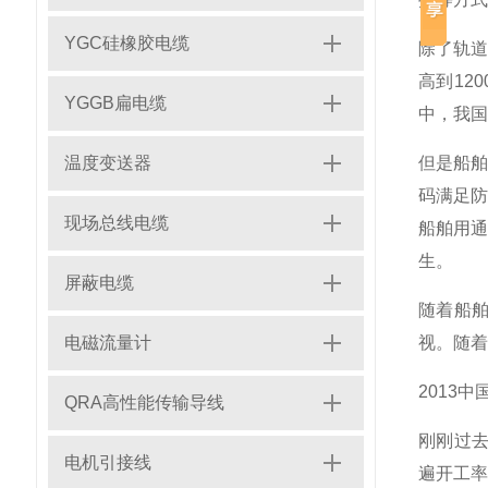
YGC硅橡胶电缆
除了轨道
高到12
YGGB扁电缆
中，我国
温度变送器
但是船
码满足
现场总线电缆
船舶用
生。
屏蔽电缆
随着船
电磁流量计
视。随着
2013
QRA高性能传输导线
刚刚过去
电机引接线
遍开工