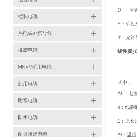
w
D
：管
铠装电缆
E
：弹性
热电偶补偿导线
σ
：允许
橡胶电缆
线性膨胀
MKVV矿用电缆
式中：
船用电缆
Δ
L
：电
耐寒电缆
α
：线膨
防水电缆
L
：原长
耐火阻燃电缆
Δ
t
：温度