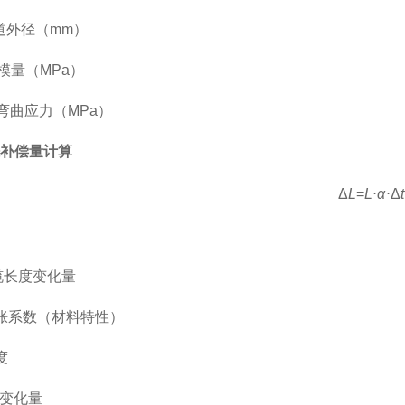
道外径（mm）
模量（MPa）
弯曲应力（MPa）
补偿量计算
Δ
L
=
L
⋅
α
⋅
Δ
t
缆长度变化量
胀系数（材料特性）
度
变化量