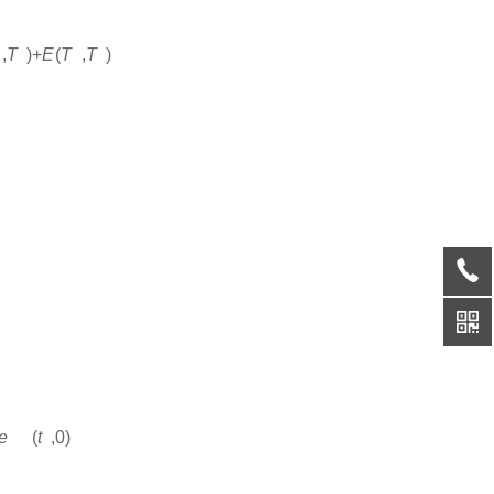
2
3
3
0
,
T
)
+
E
(
T
,
T
)
A
B
0
e
(
t
,
0
)