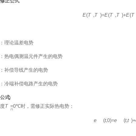
修正公式
1
0
1
2
E
(
T
,
T
)
=
E
(
T
,
T
)
+
E
(
T
：理论温差电势
：热电偶测温元件产生的电势
：补偿导线产生的电势
：冷端补偿电路产生的电势
公式
0
度
T
=
0℃
时，需修正实际热电势：

A
B
A
B
0
e
(
t
,
0
)
=
e
(
t
,
t
)
+