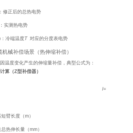
：修正后的总热电势
：实测热电势
0
)
：冷端温度
T
对应的分度表电势
缆机械补偿场景（热伸缩补偿）
w
3Δ
L
⋅
D
⋅
E
因温度变化产生的伸缩量补偿，典型公式为：
10
⋅
σ
计算（Z型补偿器）
l
=
器短臂长度（m）
道总热伸长量（mm）