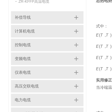
总热电势
ZR-KFFP高温电缆
补偿导线
式中：
1
0
计算机电缆
E
(
T
,
T
)
1
2
控制电缆
E
(
T
,
T
)
2
3
E
(
T
,
T
)
变频电缆
3
0
E
(
T
,
T
)
仪表电缆
实用修正
高压交联电缆
当冷端温
电力电缆