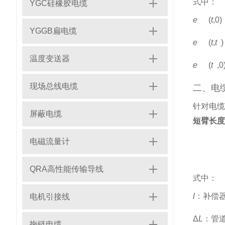
式中：
YGC硅橡胶电缆
A
B
e
(
t
,
0
)
A
B
0
YGGB扁电缆
e
(
t
,
t
)
A
B
0
温度变送器
e
(
t
,
0
现场总线电缆
二、电
针对电缆
屏蔽电缆
短臂长度
电磁流量计
QRA高性能传输导线
式中：
l
：补偿
电机引接线
Δ
L
：管
拖链电缆