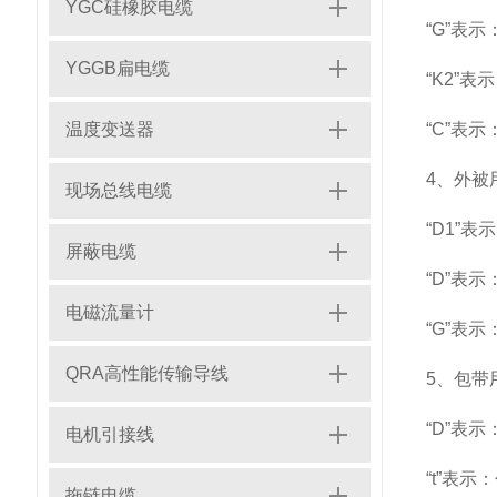
YGC硅橡胶电缆
“G”表
YGGB扁电缆
“K2”
温度变送器
“C”表
4、外被用量：
现场总线电缆
“D1”
屏蔽电缆
“D”表
电磁流量计
“G”表
QRA高性能传输导线
5、包带用量：
“D”表
电机引接线
“t”表示
拖链电缆