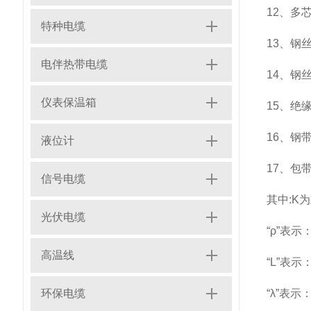
12、多芯
特种电缆
13、钢丝
电伴热带电缆
14、钢丝
仪表保温箱
15、绝缘
16、钢带
液位计
17、包带
信号电缆
其中:K
光伏电缆
“ρ”表
高温线
“L”表
环保电缆
“λ”表