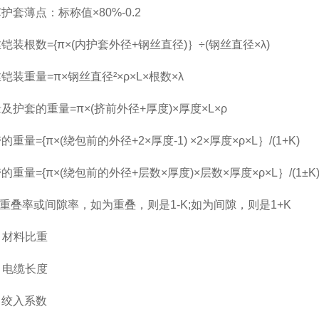
护套薄点：标称值×80%-0.2
铠装根数={π×(内护套外径+钢丝直径)｝÷(钢丝直径×λ)
铠装重量=π×钢丝直径²×ρ×L×根数×λ
及护套的重量=π×(挤前外径+厚度)×厚度×L×ρ
的重量={π×(绕包前的外径+2×厚度-1) ×2×厚度×ρ×L｝/(1+K)
的重量={π×(绕包前的外径+层数×厚度)×层数×厚度×ρ×L｝/(1±K
为重叠率或间隙率，如为重叠，则是1-K;如为间隙，则是1+K
示：材料比重
示：电缆长度
示：绞入系数