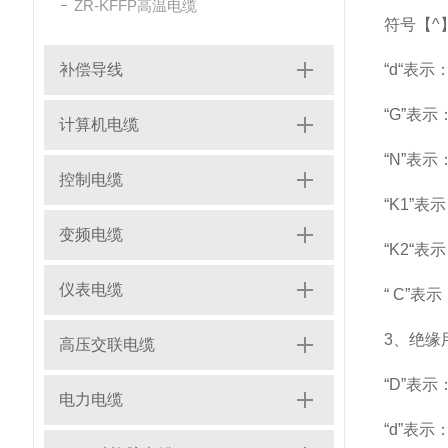
ZR-KFFP高温电缆
符号【^
补偿导线
“d“表
“G”表
计算机电缆
“N”表示
控制电缆
“K1”
变频电缆
“K2“
仪表电缆
“ C”
3、绝缘用量(
高压交联电缆
“D”表
电力电缆
“d”表