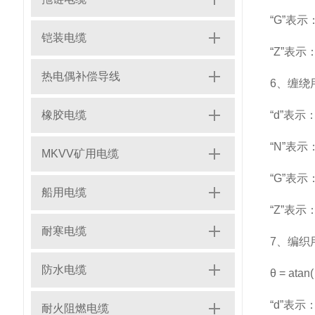
“G”表
铠装电缆
“Z”表示：
热电偶补偿导线
6、缠绕用量：
橡胶电缆
“d”表
“N”表示
MKVV矿用电缆
“G”表示
船用电缆
“Z”表
耐寒电缆
7、编织用量：
防水电缆
θ = atan(
“d”表
耐火阻燃电缆