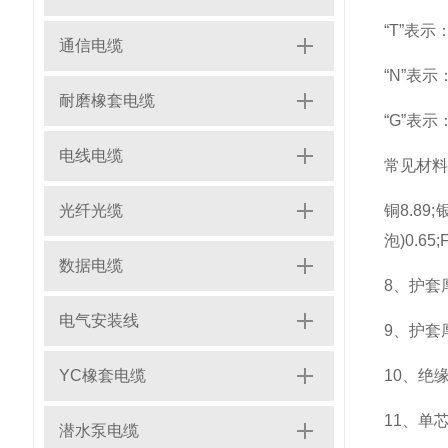
“T”表示
通信电缆
“N”表
耐磨橡套电缆
“G”表
电线电缆
常见材料
光纤光缆
铜8.89;银
泡)0.65;
数据电缆
8、护套
电气安装线
9、护套
YC橡套电缆
10、绝缘
11、单芯
潜水泵电缆