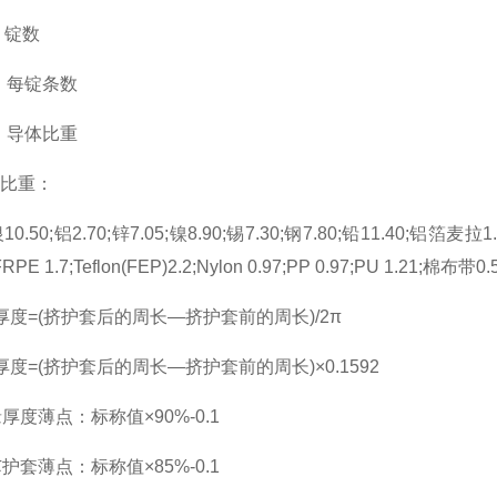
：锭数
示：每锭条数
示：导体比重
比重：
10.50;铝2.70;锌7.05;镍8.90;锡7.30;钢7.80;铅11.40;铝箔麦拉1.8
FRPE 1.7;Teflon(FEP)2.2;Nylon 0.97;PP 0.97;PU 1.21;棉布
厚度=(挤护套后的周长—挤护套前的周长)/2π
厚度=(挤护套后的周长—挤护套前的周长)×0.1592
厚度薄点：标称值×90%-0.1
护套薄点：标称值×85%-0.1