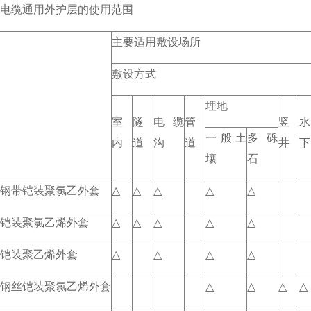
电缆通用外护层的使用范围
主要适用敷设场所
敷设方式
埋地
室
隧
电缆
管
竖
水
一般土
多砾
内
道
沟
道
井
下
壤
石
钢带铠装聚氯乙外套
△
△
△
△
△
铠装聚氯乙烯外套
△
△
△
△
△
铠装聚乙烯外套
△
△
△
△
钢丝铠装聚氯乙烯外套
△
△
△
△