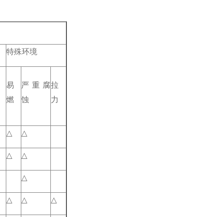
特殊环境
易
严重腐
拉
燃
蚀
力
△
△
△
△
△
△
△
△