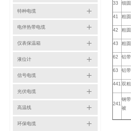
33
细圆
特种电缆
41
粗圆
电伴热带电缆
42
粗圆
仪表保温箱
43
粗圆
62
铝带
液位计
63
铝带
信号电缆
441
双粗
光伏电缆
钢带
241
高温线
被
环保电缆