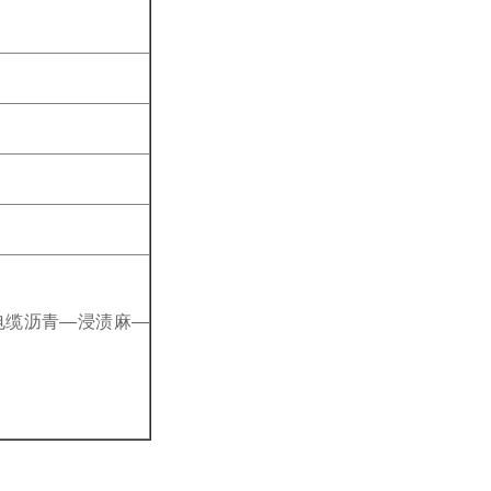
电缆沥青—浸渍麻—