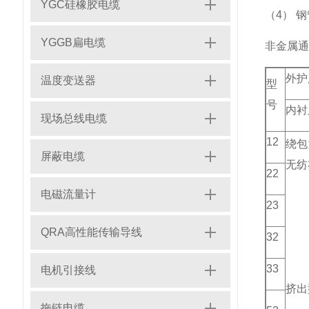
YGC硅橡胶电缆
（4） 
YGGB扁电缆
非金属通
外护
温度变送器
型
号
内衬
现场总线电缆
12
绕包
屏蔽电缆
无纺
22
电磁流量计
23
QRA高性能传输导线
32
33
电机引接线
挤出
拖链电缆