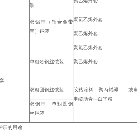
聚乙烯外套
装
聚氯乙烯外套
双铝带（铝合金带
带）铠装
聚乙烯外套
聚氯乙烯外套
单粗贺钢丝铠装
聚乙烯外套
套
双粗圆钢丝铠装
胶粘涂料—聚丙烯绳—，或
电缆沥青—白垩粉
双钢带—单粗圆钢
丝铠装
护层的用途