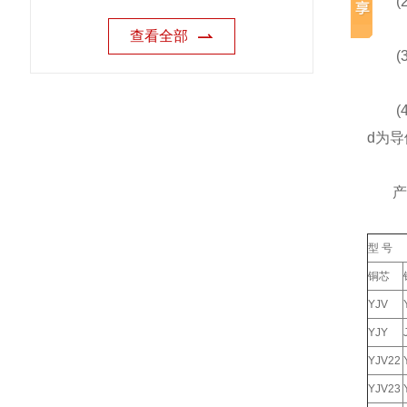
(2
查看全部
(3)
(4)
d为
产品
型 号
铜芯
YJV
YJY
YJV22
YJV23