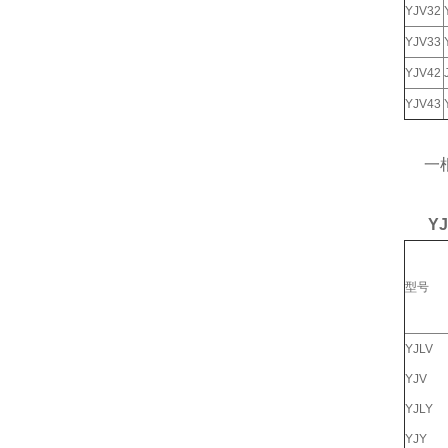
YJV32
YJV33
YJV42
YJV43
一根
YJV
型号
YJLV
YJV
YJLY
YJY