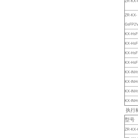
ZR-KX-
ZR-KX-
GsFP2
KX-Hs
KX-Hs
KX-Hs
KX-Hs
KX-INH
KX-IN
KX-IN
KX-IN
执行标
型号
ZR-KX-