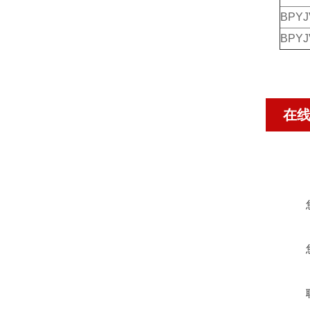
BPYJ
BPYJ
在