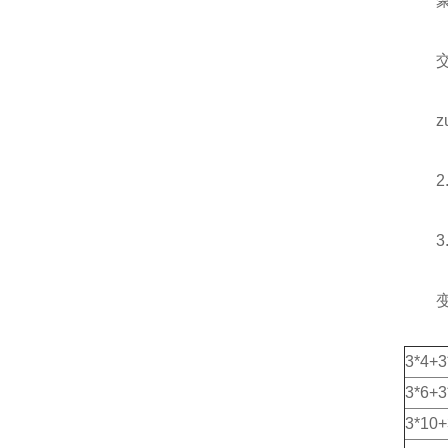
聚氯
交联
zu
2.
3. 
变频
3*4+3
3*6+3
3*10+