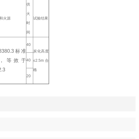
供
火
和火源
试验结果
时
间
40
18380.3标准
炭化高度
，等效于
40
≤2.5m合
2.3
格
20