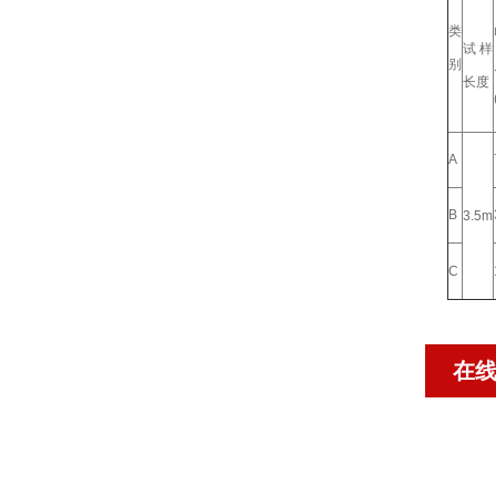
类
试样
别
长度
A
B
3.5m
C
在