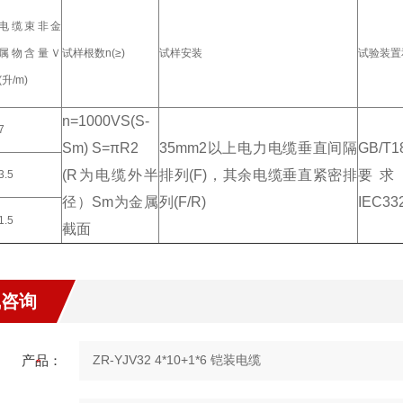
电缆束非金
属物含量Ｖ
试样根数n(≥)
试样安装
试验装置
(升/m)
n=1000VS(S-
7
Sm) S=πR2
35mm2以上电力电缆垂直间隔
GB/T
(R为电缆外半
排列(F)，其余电缆垂直紧密排
要求
3.5
径）Sm为金属
列(F/R)
IEC33
1.5
截面
线咨询
产品：