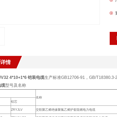
品详情
JV32 4*10+1*6 铠装电缆
生产标准GB12706-91，GB/T18380.3
电缆
型号及名称
名称
铝芯
ZRYJLV
交联聚乙烯绝缘聚氯乙烯护套阻燃电力电缆