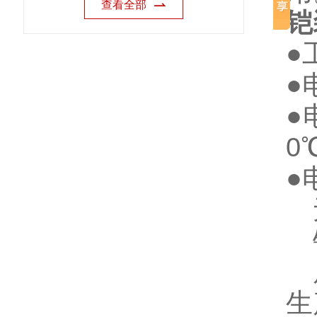
查看全部
铠
●
●
●
0
●
无
铠
屏
生