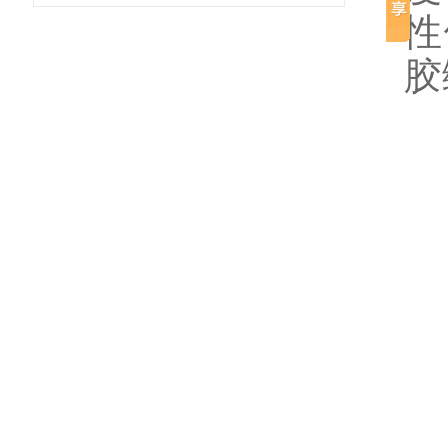
性
胶
遵
耐
耐