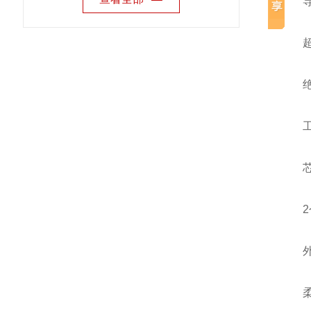
导
超柔
绝
工作
芯
2个
外
柔韧