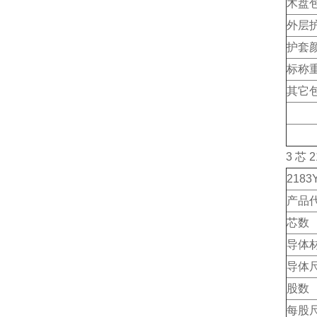
木盘
外层
护套
标称重量
其它
3 芯 
2183
产品代码
芯数
导体
导体尺
股数
每股