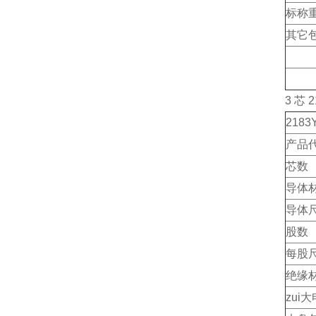
标称重量
其它
3 芯 
2183
产品代码
芯数
导体
导体尺
股数
每股
绝缘
zui