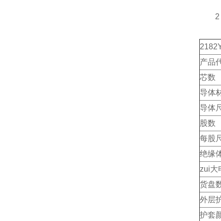
2 芯
2182
产品代码
芯数
导体
导体尺
股数
每股
绝缘
zui
货盘
外层
护套