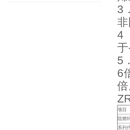
3
非
4
于
5
6
倍
Z
项目
阻燃
系列