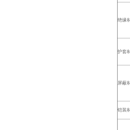
绝缘
护套
屏蔽
铠装