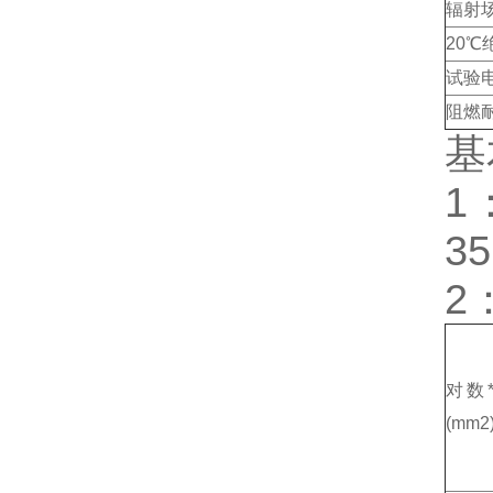
辐射场
20℃
试验
阻燃
基
1
35
2
对数
(mm2