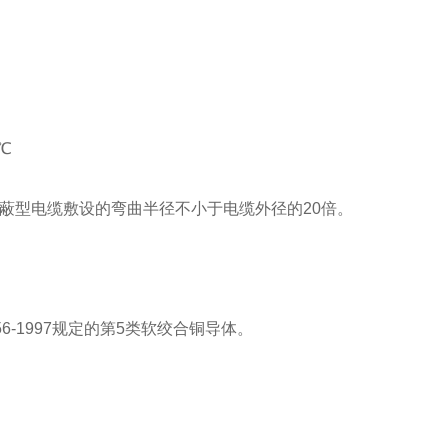
℃
蔽型电缆敷设的弯曲半径不小于电缆外径的20倍。
3956-1997规定的第5类软绞合铜导体。