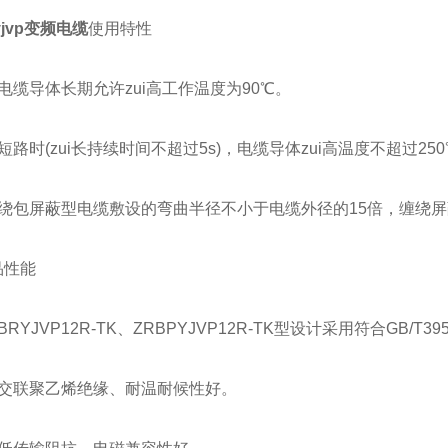
yjvp变频电缆
使用特性
缆导体长期允许zui高工作温度为90℃。
路时(zui长持续时间不超过5s)，电缆导体zui高温度不超过250
绕包屏蔽型电缆敷设的弯曲半径不小于电缆外径的15倍，缠绕屏
性能
RYJVP12R-TK、ZRBPYJVP12R-TK型设计采用符合GB/T
交联聚乙烯绝缘、耐温耐候性好。