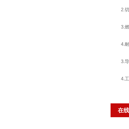
2.切
3.燃
4.耐
3.导
4.工
在