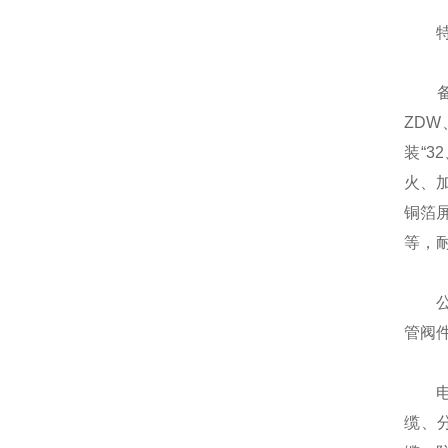
特种电缆
备注：
ZDW
装“3
火、加
铜箔屏
等，耐压
公司
管阀
电线
缆、