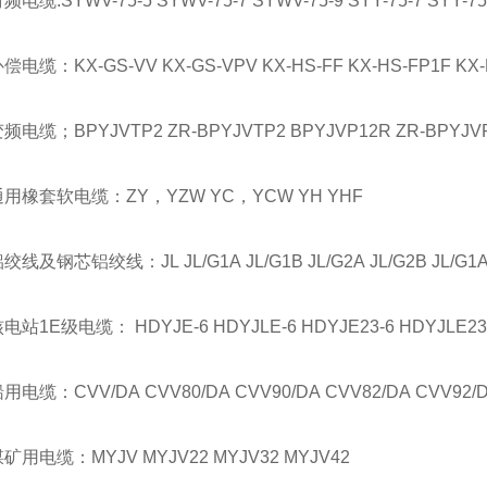
:SYWV-75-5 SYWV-75-7 SYWV-75-9 SYY-75-7 SYY-75
：KX-GS-VV KX-GS-VPV KX-HS-FF KX-HS-FP1F KX-HS
；BPYJVTP2 ZR-BPYJVTP2 BPYJVP12R ZR-BPYJVP1
套软电缆：ZY，YZW YC，YCW YH YHF
钢芯铝绞线：JL JL/G1A JL/G1B JL/G2A JL/G2B JL/G1AF
E级电缆： HDYJE-6 HDYJLE-6 HDYJE23-6 HDYJLE23-6 H
：CVV/DA CVV80/DA CVV90/DA CVV82/DA CVV92/DA C
电缆：MYJV MYJV22 MYJV32 MYJV42