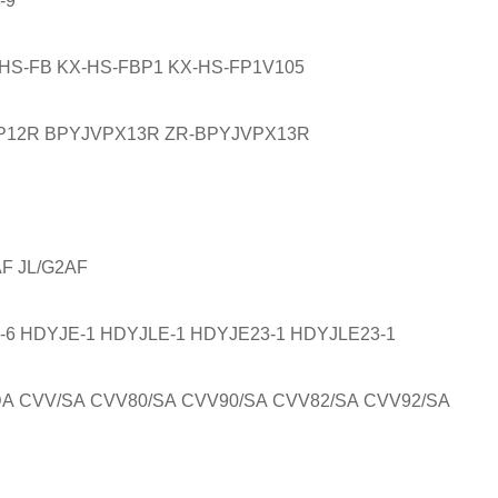
-9
-FB KX-HS-FBP1 KX-HS-FP1V105
2R BPYJVPX13R ZR-BPYJVPX13R
 JL/G2AF
DYJE-1 HDYJLE-1 HDYJE23-1 HDYJLE23-1
VV/SA CVV80/SA CVV90/SA CVV82/SA CVV92/SA