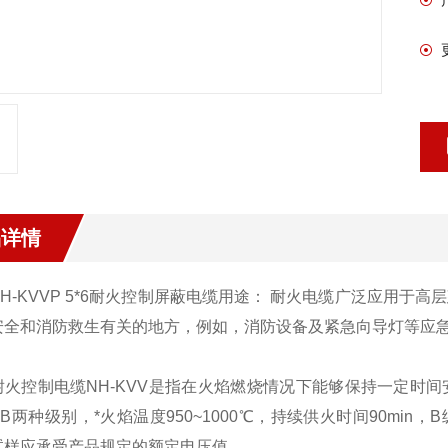
品详情
-KVVP 5*6耐火控制屏蔽电缆用途： 耐火电缆广泛应用于
安全和消防救生有关的地方，例如，消防设备及紧急向导灯等应
制电缆NH-KVV是指在火焰燃烧情况下能够保持一定时间安全运行
B两种级别，*火焰温度950~1000℃，持续供火时间90min，B
试样应承受产品规定的额定电压值。