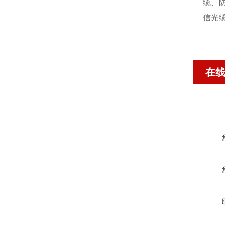
缆、
信光
在