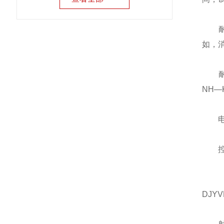
耐火
如，
耐火控
NH—
电力电缆
控制电缆
DJYV