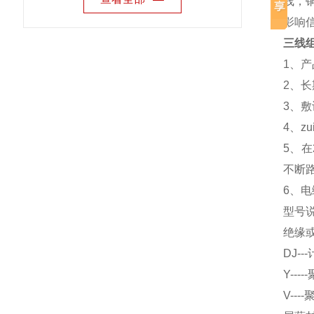
线，
影响
三线
1、产
2、长
3、敷
4、
5、在
不断
6、电
型号
绝缘
DJ-
Y--
V--