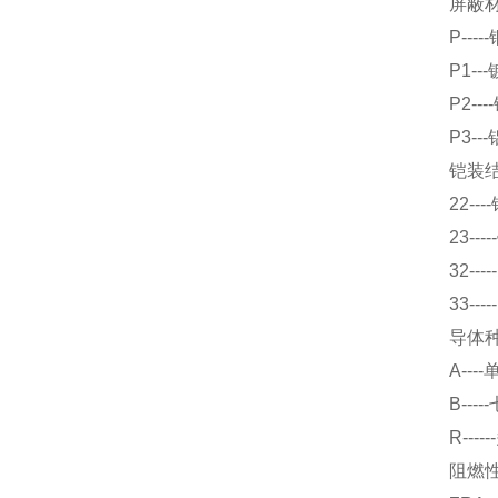
屏蔽
P---
P1-
P2-
P3-
铠装
22-
23-
32-
33-
导体
A--
B--
R---
阻燃