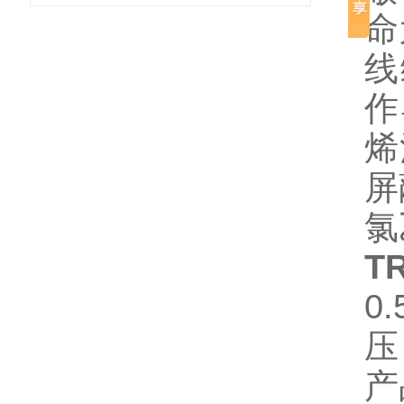
命
线
作
烯
屏
氯
T
0
压
产