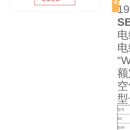
19
S
电
电
“
额
空
型
型号
BX
BXR