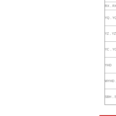
RX，R
YQ，Y
YZ，Y
YC，Y
YHD
WYHD
SBH，