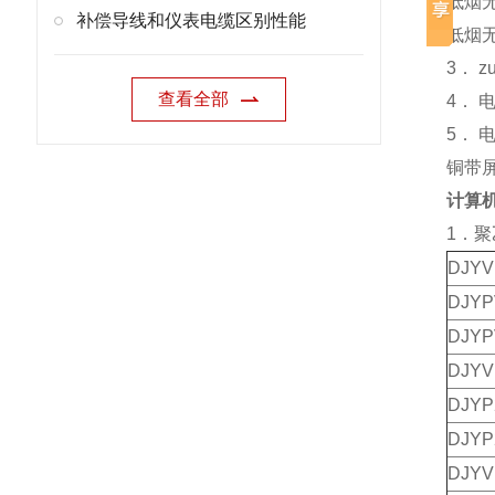
低烟
补偿导线和仪表电缆区别性能
低烟无
3． 
查看全部
4． 
5． 
铜带屏
计算
1．
DJY
DJY
DJY
DJY
DJY
DJY
DJY