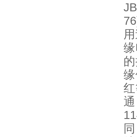
J
76
用
缘
的
缘
红
通
1
同