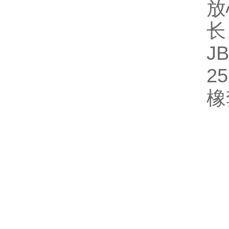
放
长
JB
2
橡
在