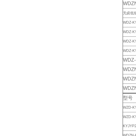
WDZN
无卤低
WDZ-K
WDZ-K
WDZ-K
WDZ-K
WDZ-
WDZN
WDZN
WDZN
型号
WZD-K
WZD-K
KYJYP2
WDZN-