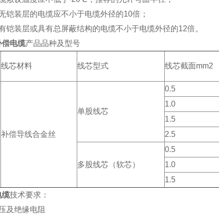
）无铠装层的电缆应不小于电缆外径的10倍；
）有铠装层或具有总屏蔽结构的电缆不小于电缆外径的12倍。
补偿电缆
产品品种及型号
线芯材料
线芯型式
线芯截面mm2
0.5
1.0
单股线芯
1.5
补偿导线合金丝
2.5
0.5
多股线芯（软芯）
1.0
1.5
电缆
技术要求：
电压及绝缘电阻