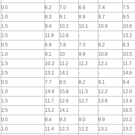
0.5
6.2
7.0
6.6
7.4
7.5
1.0
8.3
9.1
8.9
9.7
9.5
1.5
9.4
10.2
10.1
10.9
10.6
2.5
11.8
12.6
-
-
13.2
0.5
6.9
7.8
7.3
8.2
8.3
1.0
9.1
10
9.9
10.8
10.5
1.5
10.3
11.2
11.2
12.1
11.7
2.5
13.2
14.1
-
-
14.6
0.5
7.7
8.5
8.2
9.1
9.4
1.0
14.9
15.8
11.3
12.2
12.0
1.5
11.7
12.6
12.7
13.6
13.4
2.5
13.2
14.1
-
-
16.5
0.5
8.4
9.3
9.0
9.9
10.2
1.0
11.4
12.3
12.2
13.1
13.2