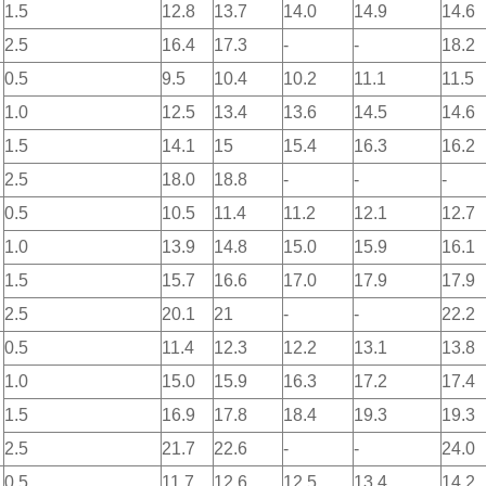
1.5
12.8
13.7
14.0
14.9
14.6
2.5
16.4
17.3
-
-
18.2
0.5
9.5
10.4
10.2
11.1
11.5
1.0
12.5
13.4
13.6
14.5
14.6
1.5
14.1
15
15.4
16.3
16.2
2.5
18.0
18.8
-
-
-
0.5
10.5
11.4
11.2
12.1
12.7
1.0
13.9
14.8
15.0
15.9
16.1
1.5
15.7
16.6
17.0
17.9
17.9
2.5
20.1
21
-
-
22.2
0.5
11.4
12.3
12.2
13.1
13.8
1.0
15.0
15.9
16.3
17.2
17.4
1.5
16.9
17.8
18.4
19.3
19.3
2.5
21.7
22.6
-
-
24.0
0.5
11.7
12.6
12.5
13.4
14.2