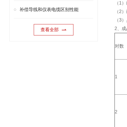
（1）
补偿导线和仪表电缆区别性能
（2
（3
2、成
查看全部
对数
1
2