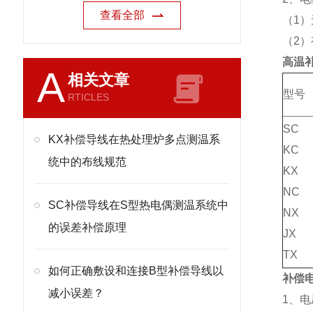
查看全部
（1
（2
高温
A
相关文章
型号
RTICLES
SC
KX补偿导线在热处理炉多点测温系
KC
统中的布线规范
KX
NC
SC补偿导线在S型热电偶测温系统中
NX
的误差补偿原理
JX
TX
如何正确敷设和连接B型补偿导线以
补偿
减小误差？
1、