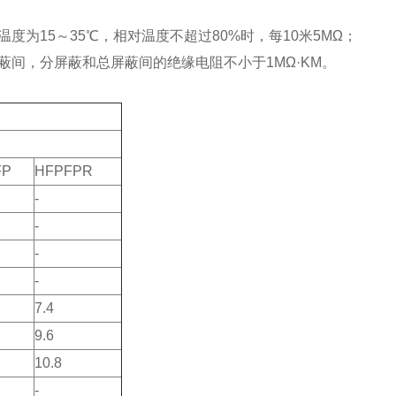
为15～35℃，相对温度不超过80%时，每10米5MΩ；
间，分屏蔽和总屏蔽间的绝缘电阻不小于1MΩ·KM。
FP
HFPFPR
-
-
-
-
7.4
9.6
10.8
-