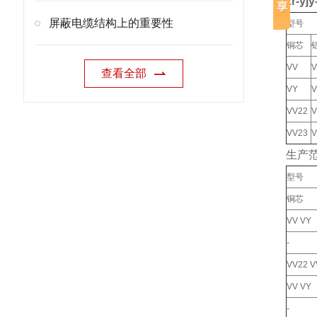
zr-y
屏蔽电缆结构上的重要性
型号
铜芯
VV
V
查看全部
VY
V
VV22
V
VV23
V
生产范围
型号
铜芯
VV VY
-
VV22 V
VV VY
-