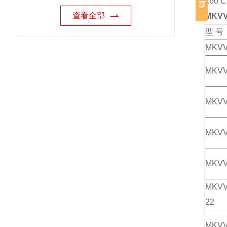
160
查看全部
MKVV
型 号
MKV
MKV
MKV
MKV
MKVV
MKVV
22
MKVV