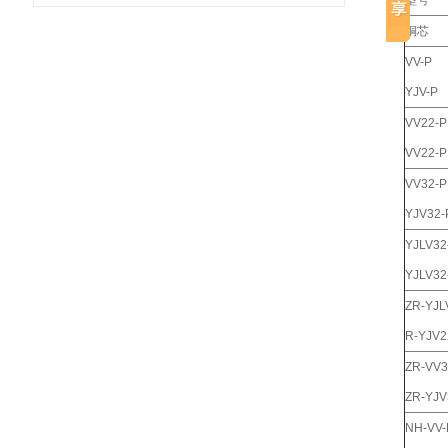
型号
铜芯
VV-P
YJV-P
VV22-P
VV22-P
VV32-P
YJV32-
YJLV32
YJLV32
ZR-YJL
R-YJV2
ZR-VV3
ZR-YJV
NH-VV-