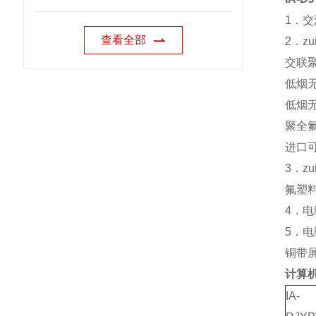
1．交
查看全部
2．z
交联聚
低烟
低烟无
聚全氟
进口可
3．z
氟塑料
4．电
5．电
铜带屏
计算
IA-