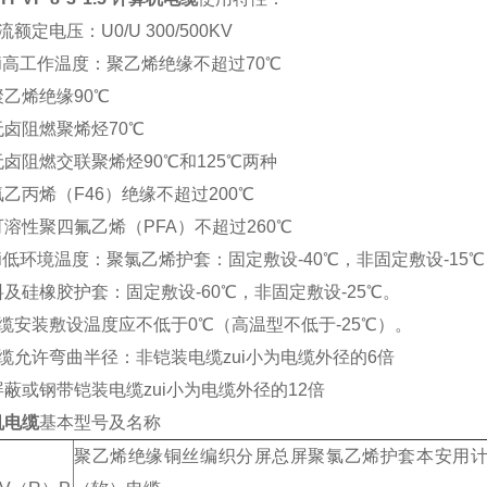
流额定电压：U0/U 300/500KV
ui高工作温度：聚乙烯绝缘不超过70℃
乙烯绝缘90℃
无卤阻燃聚烯烃70℃
卤阻燃交联聚烯烃90℃和125℃两种
乙丙烯（F46）绝缘不超过200℃
溶性聚四氟乙烯（PFA）不超过260℃
ui低环境温度：聚氯乙烯护套：固定敷设-40℃，非固定敷设-15℃
及硅橡胶护套：固定敷设-60℃，非固定敷设-25℃。
缆安装敷设温度应不低于0℃（高温型不低于-25℃）。
缆允许弯曲半径：非铠装电缆zui小为电缆外径的6倍
蔽或钢带铠装电缆zui小为电缆外径的12倍
机电缆
基本型号及名称
聚乙烯绝缘铜丝编织分屏总屏聚氯乙烯护套本安用