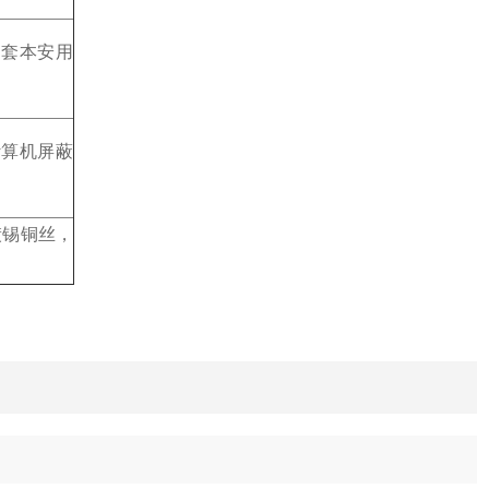
护套本安用
计算机屏蔽
镀锡铜丝，