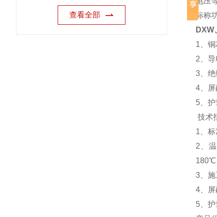
电压等
查看全部
标称功
DXW
1、铜芯
2、导
3、
4、屏
5、
技术
1、标
2、温
180
3、施
4、屏
5、