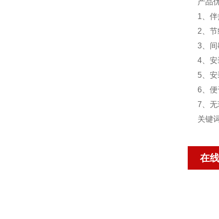
产品优
1、
2、
3、
4、
5、
6、
7、
关键
在