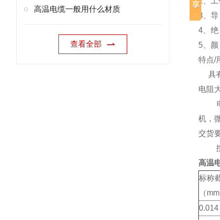
2、工
高温电缆一般用什么材质
3、
4、绝
查看全部
5、颜
特点/
具有
电阻
电子
机，
交货
按双
高温
标称
（mm
0.014