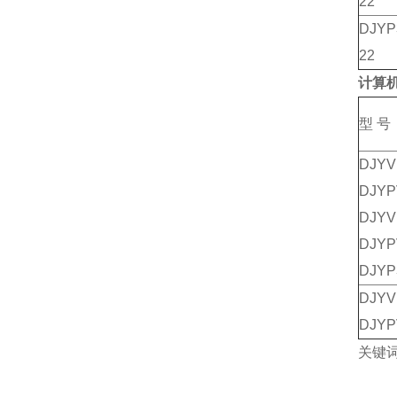
22
DJYP
22
计算
型 号
DJY
DJY
DJYV
DJY
DJYP
DJYV
DJYP
关键