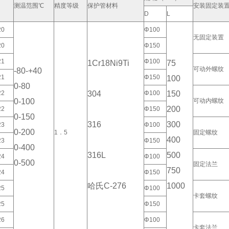
测温范围℃
精度等级
保护管材料
安装固定装
D
L
20
Φ100
无固定装置
20
Φ150
21
Φ100
1Cr18Ni9Ti
75
可动外螺纹
-80-+40
21
Φ150
100
0-80
22
304
Φ100
150
0-100
可动内螺纹
200
22
Φ150
0-150
316
300
23
Φ100
0-200
1．5
固定螺纹
400
23
Φ150
0-400
316L
500
24
Φ100
0-500
固定法兰
750
24
Φ150
哈氏C-276
1000
25
Φ100
卡套螺纹
25
Φ150
26
Φ100
卡套法兰