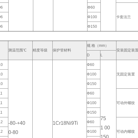
06
Φ60
06
Φ100
卡套法兰
06
Φ150
规 格（mm）
测温范围℃
精度等级
保护管材料
安装固定装
D
L
10
Φ60
10
Φ100
无固定装置
10
Φ150
11
Φ60
11
Φ100
可动外螺纹
11
Φ150
75
12
Φ60
-80-+40
1Cr18Ni9Ti
1 00
12
Φ100
可动内螺纹
0-80
150