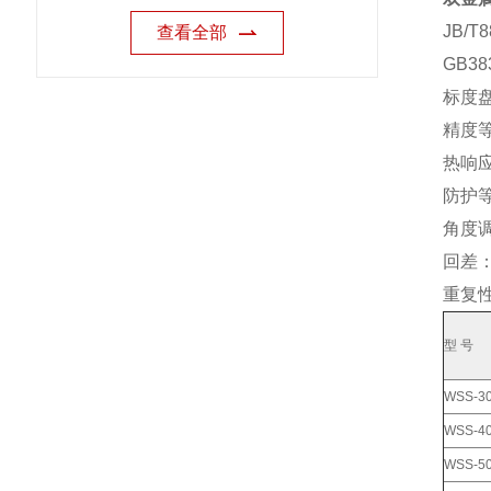
JB/T8
查看全部
GB38
标度盘
精度等
热响应
防护等
角度调
回差
重复
型 号
WSS-3
WSS-4
WSS-5