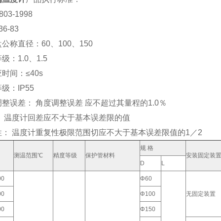
803-1998
36-83
公称直径：60、100、150
级：1.0、1.5
时间：≤40s
级：IP55
整误差： 角度调整误差 应不超过其量程的1.0％
： 温度计回差应不大于基本误差限的值
性： 温度计重复性极限范围切应不大于基本误差限值的1／2
规 格
测温范围℃
精度等级
保护管材料
安装固定装
D
L
00
Φ60
00
Φ100
无固定装置
00
Φ150