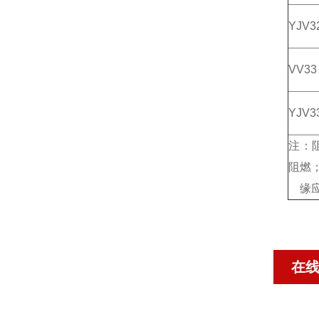
YJV3
VV33
YJV3
注：阻
阻燃；
缘应
在