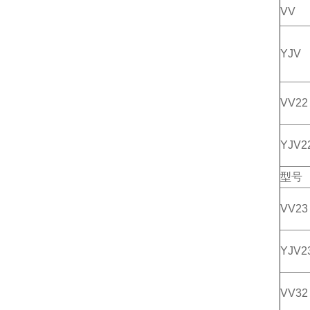
VV
YJV
VV22
YJV2
型号
VV23
YJV2
VV32