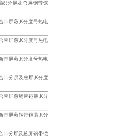
编织分屏及总屏钢带铠
带屏蔽,K分度号热电
带屏蔽,K分度号热电
带屏蔽,K分度号热电
带分屏及总屏,K分度
带屏蔽钢带铠装,K分
带屏蔽钢带铠装,K分
合带分屏及总屏钢带铠