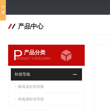
产品中心
P
产品分类
RODUCT CATEGORY
补偿导线
耐高温补偿导线
热电偶补偿导线