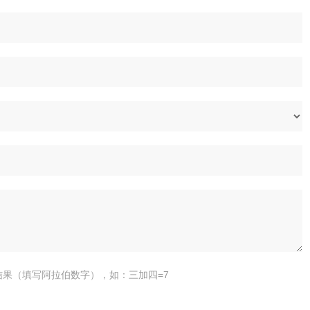
结果（填写阿拉伯数字），如：三加四=7