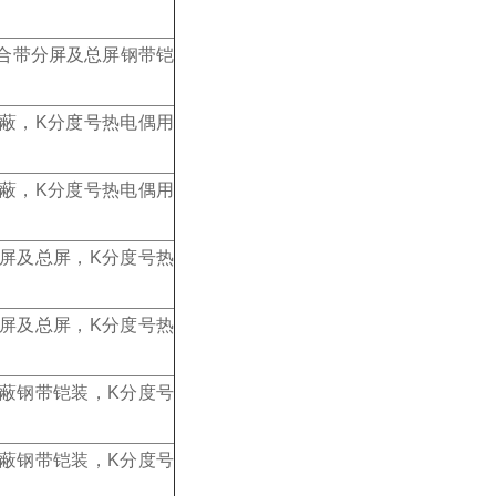
合带分屏及总屏钢带铠
蔽，K分度号热电偶用
蔽，K分度号热电偶用
屏及总屏，K分度号热
屏及总屏，K分度号热
蔽钢带铠装，K分度号
蔽钢带铠装，K分度号