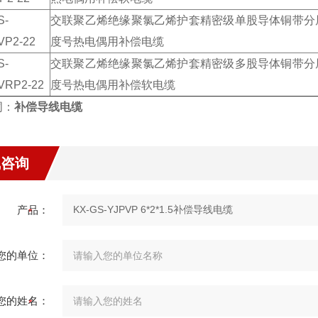
S-
交联聚乙烯绝缘聚氯乙烯护套精密级单股导体铜带分屏
VP2-22
度号热电偶用补偿电缆
S-
交联聚乙烯绝缘聚氯乙烯护套精密级多股导体铜带分屏
VRP2-22
度号热电偶用补偿软电缆
词：
补偿导线电缆
线咨询
产品：
您的单位：
您的姓名：