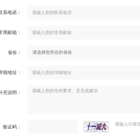
联系电话：
常用邮箱：
省份：
详细地址：
补充说明：
请输入计算
验证码：