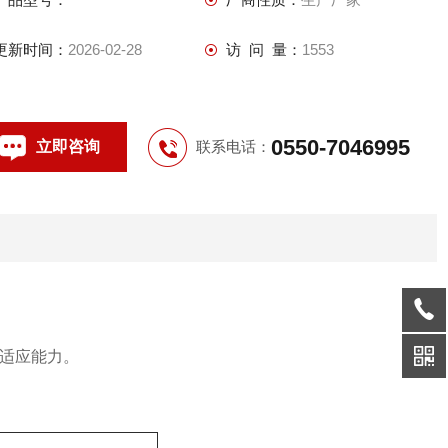
更新时间：
2026-02-28
访 问 量：
1553
0550-7046995
立即咨询
联系电话：
的适应能力。