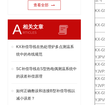
查看全部
KX-G
A
KX-G
相关文章
RTICLES
KX-G
KX补偿导线在热处理炉多点测温系
KX-G
统中的布线规范
YJPV
KX-G
SC补偿导线在S型热电偶测温系统中
YJVP
的误差补偿原理
KX-G
YJVP
如何正确敷设和连接B型补偿导线以
KX-G
减小误差？
YJPV