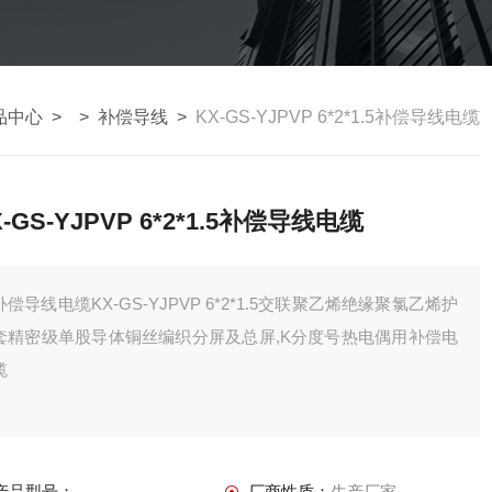
品中心
> >
补偿导线
>
KX-GS-YJPVP 6*2*1.5补偿导线电缆
X-GS-YJPVP 6*2*1.5补偿导线电缆
补偿导线电缆KX-GS-YJPVP 6*2*1.5交联聚乙烯绝缘聚氯乙烯护
套精密级单股导体铜丝编织分屏及总屏,K分度号热电偶用补偿电
缆
产品型号：
厂商性质：
生产厂家