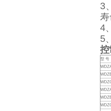
3
寿
4
5
控
型 号
WDZA
WDZB
WDZC
WDZA
WDZB
WDZC