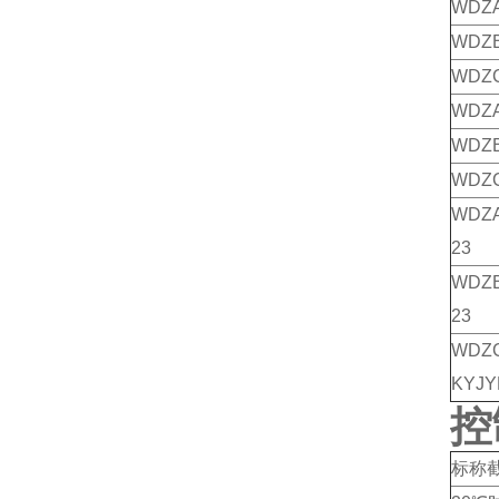
WDZA
WDZB
WDZC
WDZA
WDZB
WDZC
WDZA
23
WDZB
23
WDZ
KYJY
控
标称截