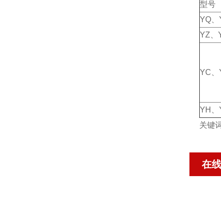
型号
YQ、
YZ、
YC、
YH、
关键
在