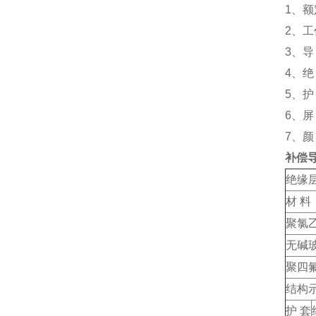
1、
2、工
3、导
4、绝
5、护
6、
7、颜
补偿导
绝缘
材 料
聚氯
无碱
聚四
结构
护 套