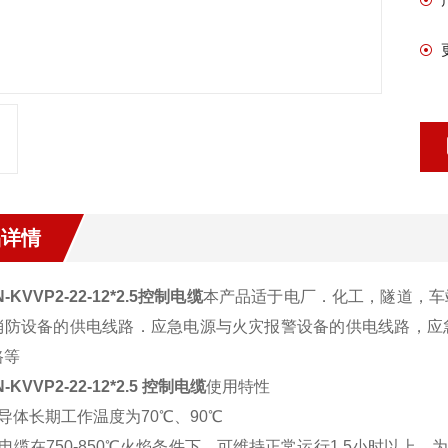
品详情
-KVVP2-22-12*2.5
控制电缆
本产品适于电厂．化工，隧道，车
消防设备的供电线路．应急电源与火灾报警设备的供电线路，应
路等
-KVVP2-22-12*2.5
控制电缆
使用特性
导体长期工作温度为70℃、90℃
缆在750-850℃火焰条件下．可维持正常运行1.5小时以上．为