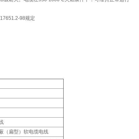
651.2-98规定
线
蔽（扁型）软电缆电线