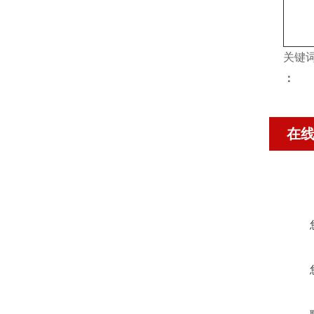
关键
：
在