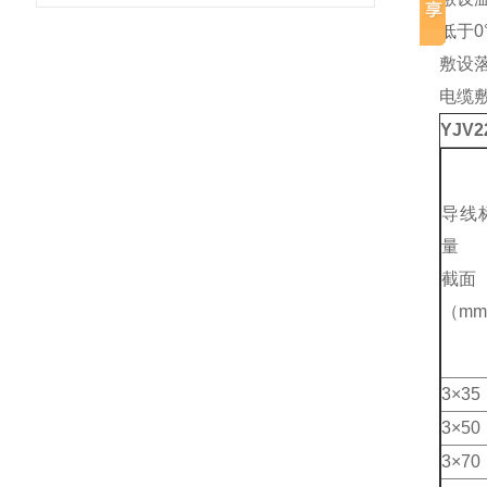
低于0
敷设
电缆
YJV2
导线
量
截面
（mm
3×35
3×50
3×70