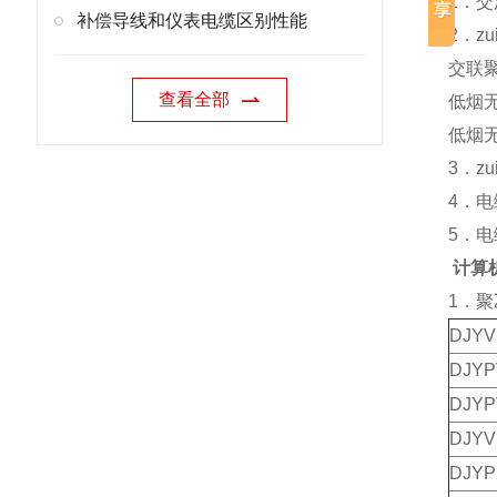
1．交
补偿导线和仪表电缆区别性能
2．z
交联聚
查看全部
低烟
低烟无
3．z
4．
5．电
计算
1．
DJY
DJY
DJY
DJY
DJY