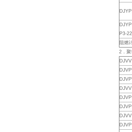
DJY
DJ
P3-22
阻燃
2．
DJV
DJV
DJV
DJV
DJV
DJV
DJV
DJV