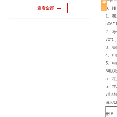
任何
查看全部
3、NH
1、
a06/1
2、
70℃
3、短
4、
5、电
6电
a、在
b、
7电
耐火电
型号