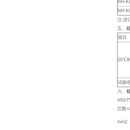
NH-K
NH-K
注:
五、
项目
20℃
试验
六、
450/
芯数
mm2