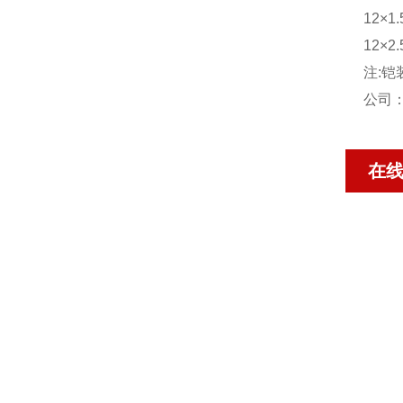
12×1.
12×2.
注:铠
公司：w
在