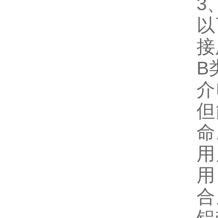
3
以
接
B
介
但
命
用
用
合