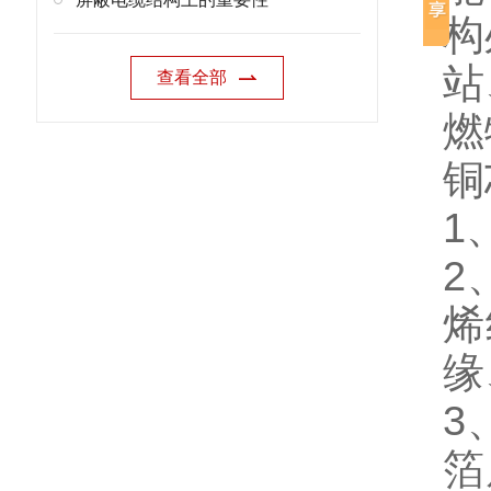
构
站
查看全部
燃
铜
1
2
烯
缘
3
箔