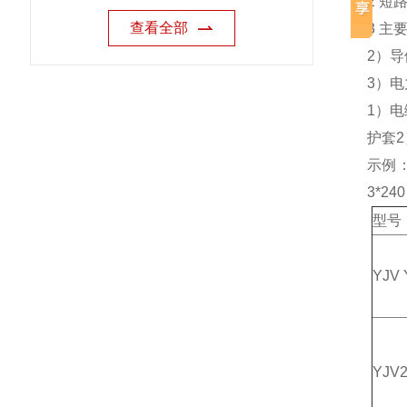
2 短
查看全部
3 主
2）
3）电
1）电
护套
示例：
3*240
型号
YJV 
YJV