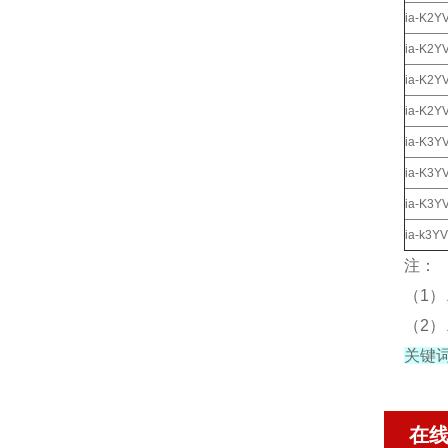
ia-K2Y
ia-K2Y
ia-K2
ia-K2
ia-K3Y
ia-K3Y
ia-K3
ia-k3
注：
（1
（2）
关键
在